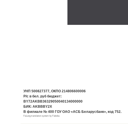
УНП
500827377,
ОКПО
214806600006
Р/с в бел. руб бюджет:
BY72AKBB36329050040134000000
БИК: AKBBBY2X
В филиале № 400 ГОУ ОАО «АСБ Беларусбанк», код 752.
FaLang translation system by Faboba