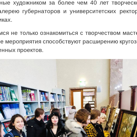
ные художником за более чем 40 лет творческ
алерею губернаторов и университетских рект
иках.
я не только ознакомиться с творчеством масте
кие мероприятия способствуют расширению круго
енных проектов.