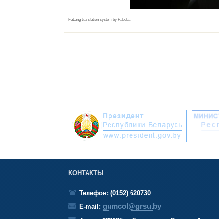
FaLang translation system by Faboba
КОНТАКТЫ
Телефон: (0152) 620730
gumcol@grsu.by
E-mail: