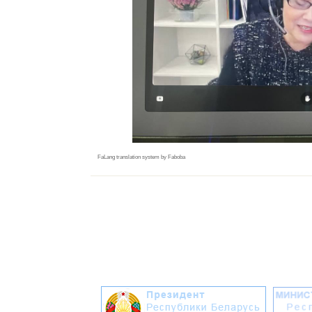
FaLang translation system by Faboba